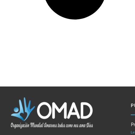
P
P
Le